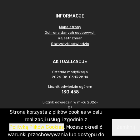
INFORMACJE
Mapa strony
Ochrona danych osobowych
Rejestr zmian
Statystyki odwiedzin
AKTUALIZACJE
Ostatnia modyfikacja
2026-08-03 13:28:14
Licznik odwiedzin ogółem
130 458
Licznik odwiedzin w m-cu 2026-
07
Strona korzysta z plików cookies w celu
188
realizacji usług i zgodnie z
Polityką Plików Cookies
. Możesz określić
Zamknij
CMS & Hosting: Nefeni Sp. z o.o.
warunki przechowywania lub dostępu do