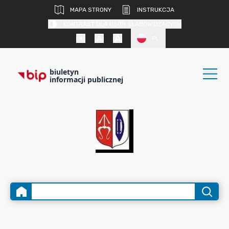
MAPA STRONY
INSTRUKCJA
KONTRAST DLA OSÓB SŁABOWIDZĄCYCH
PL
biuletyn
informacji publicznej