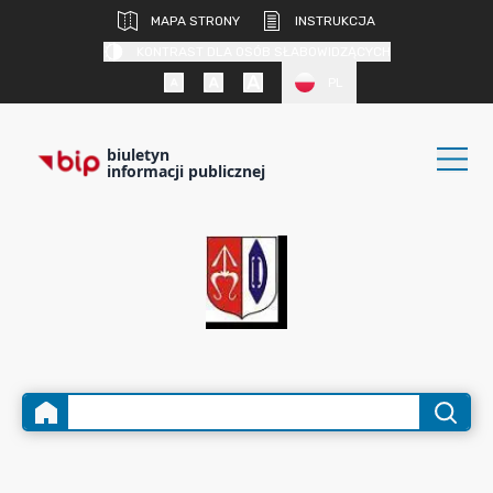
MAPA STRONY
INSTRUKCJA
KONTRAST DLA OSÓB SŁABOWIDZĄCYCH
PL
biuletyn
informacji publicznej