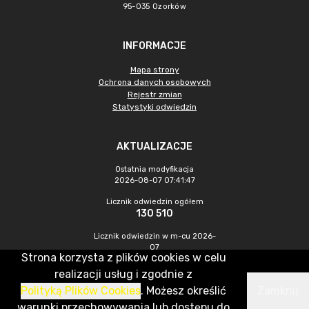
95-035 Ozorków
INFORMACJE
Mapa strony
Ochrona danych osobowych
Rejestr zmian
Statystyki odwiedzin
AKTUALIZACJE
Ostatnia modyfikacja
2026-08-07 07:41:47
Licznik odwiedzin ogółem
130 510
Licznik odwiedzin w m-cu 2026-
07
Strona korzysta z plików cookies w celu
240
realizacji usług i zgodnie z
Polityką Plików Cookies
. Możesz określić
Zamknij
CMS & Hosting: Nefeni Sp. z o.o.
warunki przechowywania lub dostępu do