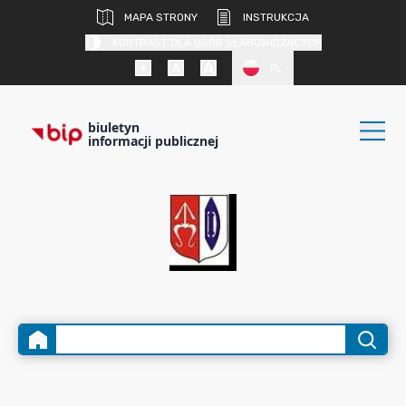
MAPA STRONY
INSTRUKCJA
KONTRAST DLA OSÓB SŁABOWIDZĄCYCH
PL
biuletyn
informacji publicznej