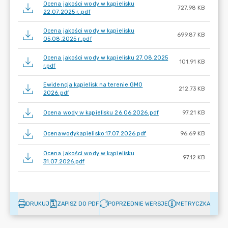
Ocena jakości wody w kąpielisku
727.98 KB
22.07.2025 r..pdf
Ocena jakości wody w kąpielisku
699.87 KB
05.08.2025 r..pdf
Ocena jakości wody w kąpielisku 27.08.2025
101.91 KB
r.pdf
Ewidencja kąpielisk na terenie GMO
212.73 KB
2026.pdf
Ocena wody w kąpielisku 26.06.2026.pdf
97.21 KB
Ocenawodykapielisko.17.07.2026.pdf
96.69 KB
Ocena jakości wody w kąpielisku
97.12 KB
31.07.2026.pdf
DRUKUJ
ZAPISZ DO PDF
POPRZEDNIE WERSJE
METRYCZKA