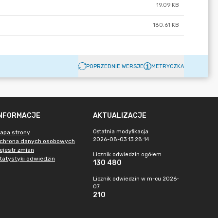
19.09 KB
180.61 KB
POPRZEDNIE WERSJE
METRYCZKA
INFORMACJE
AKTUALIZACJE
Ostatnia modyfikacja
apa strony
2026-08-03 13:28:14
chrona danych osobowych
ejestr zmian
Licznik odwiedzin ogółem
tatystyki odwiedzin
130 480
Licznik odwiedzin w m-cu 2026-
07
210