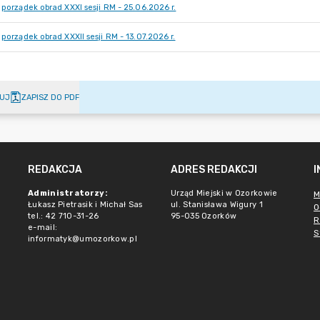
porządek obrad XXXI sesji RM - 25.06.2026 r.
porządek obrad XXXII sesji RM - 13.07.2026 r.
UJ
ZAPISZ DO PDF
REDAKCJA
ADRES REDAKCJI
Administratorzy:
Urząd Miejski w Ozorkowie
M
Łukasz Pietrasik i Michał Sas
ul. Stanisława Wigury 1
O
tel.: 42 710-31-26
95-035 Ozorków
R
e-mail:
S
informatyk@umozorkow.pl