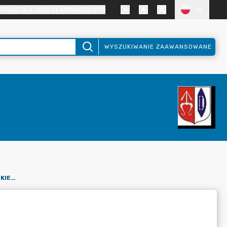
TRAST DLA OSÓB SŁABOWIDZĄCYCH
PL
WYSZUKIWANIE ZAAWANSOWANE
PORZĄDKI OBRAD SESJI RADY MIEJSKIEJ KADENCJA 2024-2029
9