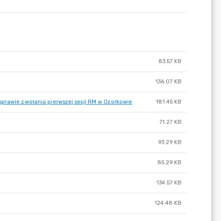
83.57 KB
136.07 KB
sprawie zwołania pierwszej sesji RM w Ozorkowie
181.45 KB
71.27 KB
93.29 KB
85.29 KB
134.57 KB
124.48 KB