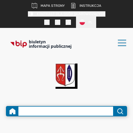
MAPA STRONY
INSTRUKCJA
KONTRAST DLA OSÓB SŁABOWIDZĄCYCH
PL
biuletyn
informacji publicznej