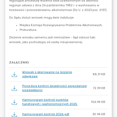
ZAŁĄCZNIKI
Wniosek o skierowanie na leczenie
88.31 KB
odwykowe
Procedura kontroli działalności gospodarczej
72.39 KB
przedsiębiorcy
Harmonogram kontroli punktów
106.94 KB
handlowych i gastronomicznych 2025.
Harmonogram kontroli 2026.pdf
30.94 KB