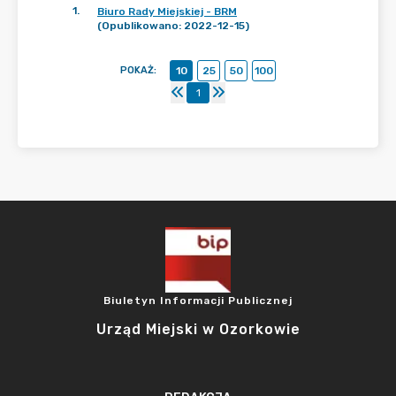
1
.
Biuro Rady Miejskiej - BRM
(Opublikowano: 2022-12-15)
POKAŻ
:
10
25
50
100
1
Biuletyn Informacji Publicznej
Urząd Miejski w Ozorkowie