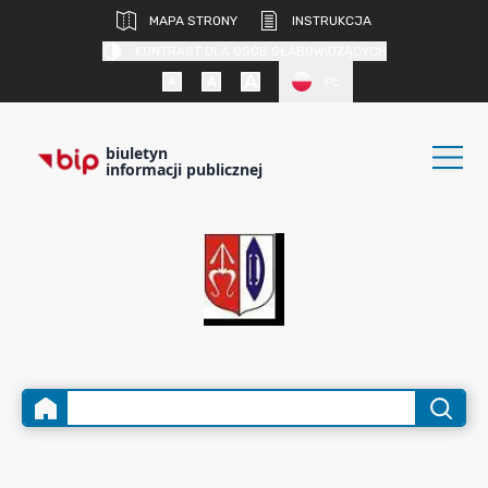
MAPA STRONY
INSTRUKCJA
KONTRAST DLA OSÓB SŁABOWIDZĄCYCH
PL
biuletyn
informacji publicznej