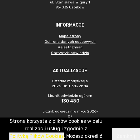
ul. Stanisława Wigury 1
95-035 Ozorków
INFORMACJE
Mapa strony
Ochrona danych osobowych
Rejestr zmian
Statystyki odwiedzin
AKTUALIZACJE
Ostatnia modyfikacja
2026-08-03 13:28:14
Licznik odwiedzin ogółem
130 480
Licznik odwiedzin w m-cu 2026-
07
Strona korzysta z plików cookies w celu
210
realizacji usług i zgodnie z
Polityką Plików Cookies
. Możesz określić
Zamknij
CMS & Hosting: Nefeni Sp. z o.o.