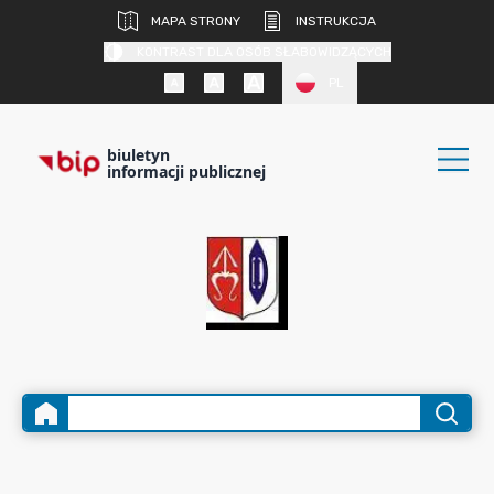
MAPA STRONY
INSTRUKCJA
KONTRAST DLA OSÓB SŁABOWIDZĄCYCH
PL
biuletyn
informacji publicznej