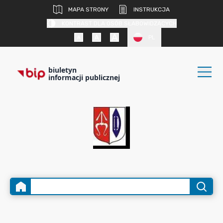
MAPA STRONY
INSTRUKCJA
KONTRAST DLA OSÓB SŁABOWIDZĄCYCH
PL
biuletyn
informacji publicznej