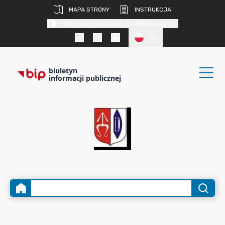
MAPA STRONY
INSTRUKCJA
KONTRAST DLA OSÓB SŁABOWIDZĄCYCH
PL
biuletyn
informacji publicznej