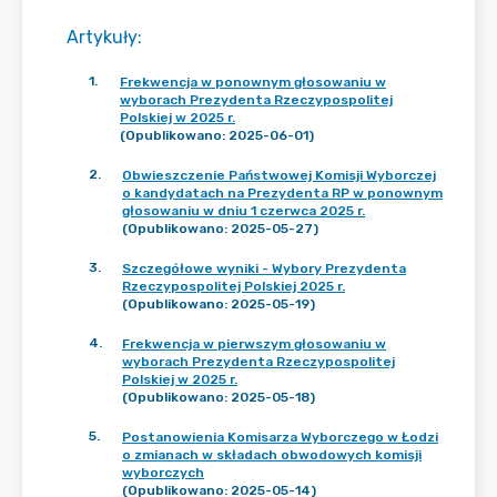
Artykuły
:
1
.
Frekwencja w ponownym głosowaniu w
wyborach Prezydenta Rzeczypospolitej
Polskiej w 2025 r.
(Opublikowano: 2025-06-01)
2
.
Obwieszczenie Państwowej Komisji Wyborczej
o kandydatach na Prezydenta RP w ponownym
głosowaniu w dniu 1 czerwca 2025 r.
(Opublikowano: 2025-05-27)
3
.
Szczegółowe wyniki - Wybory Prezydenta
Rzeczypospolitej Polskiej 2025 r.
(Opublikowano: 2025-05-19)
4
.
Frekwencja w pierwszym głosowaniu w
wyborach Prezydenta Rzeczypospolitej
Polskiej w 2025 r.
(Opublikowano: 2025-05-18)
5
.
Postanowienia Komisarza Wyborczego w Łodzi
o zmianach w składach obwodowych komisji
wyborczych
(Opublikowano: 2025-05-14)