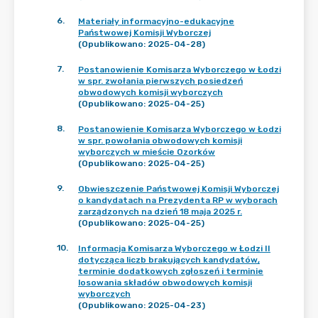
6
.
Materiały informacyjno-edukacyjne
Państwowej Komisji Wyborczej
(Opublikowano: 2025-04-28)
7
.
Postanowienie Komisarza Wyborczego w Łodzi
w spr. zwołania pierwszych posiedzeń
obwodowych komisji wyborczych
(Opublikowano: 2025-04-25)
8
.
Postanowienie Komisarza Wyborczego w Łodzi
w spr. powołania obwodowych komisji
wyborczych w mieście Ozorków
(Opublikowano: 2025-04-25)
9
.
Obwieszczenie Państwowej Komisji Wyborczej
o kandydatach na Prezydenta RP w wyborach
zarządzonych na dzień 18 maja 2025 r.
(Opublikowano: 2025-04-25)
10
.
Informacja Komisarza Wyborczego w Łodzi II
dotycząca liczb brakujących kandydatów,
terminie dodatkowych zgłoszeń i terminie
losowania składów obwodowych komisji
wyborczych
(Opublikowano: 2025-04-23)