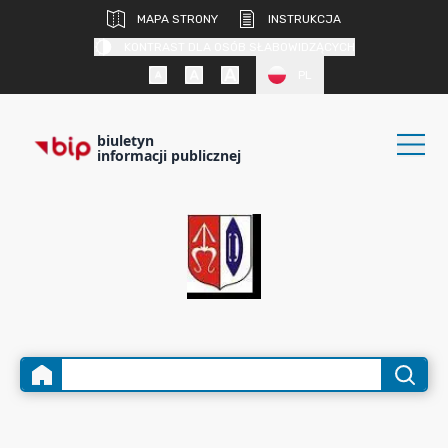
MAPA STRONY
INSTRUKCJA
KONTRAST DLA OSÓB SŁABOWIDZĄCYCH
PL
biuletyn
informacji publicznej