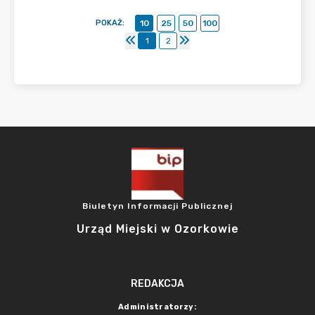
POKAŻ
:
10
25
50
100
1
2
Biuletyn Informacji Publicznej
Urząd Miejski w Ozorkowie
REDAKCJA
Administratorzy: