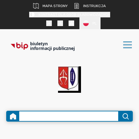
MAPA STRONY
INSTRUKCJA
KONTRAST DLA OSÓB SŁABOWIDZĄCYCH
PL
biuletyn
informacji publicznej