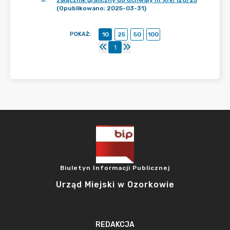
załącznik graficzny do uchwały nr XIV/120/25
(Opublikowano: 2025-03-31)
POKAŻ
:
10
25
50
100
1
Biuletyn Informacji Publicznej
Urząd Miejski w Ozorkowie
REDAKCJA