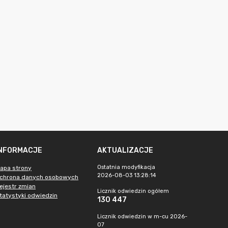
INFORMACJE
AKTUALIZACJE
Ostatnia modyfikacja
apa strony
2026-08-03 13:28:14
chrona danych osobowych
ejestr zmian
Licznik odwiedzin ogółem
tatystyki odwiedzin
130 447
Licznik odwiedzin w m-cu 2026-
07