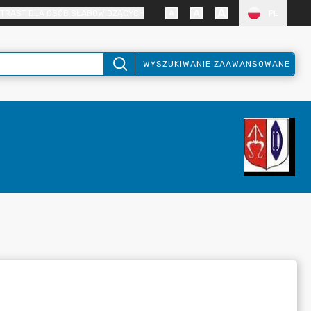
TRAST DLA OSÓB SŁABOWIDZĄCYCH
PL
WYSZUKIWANIE ZAAWANSOWANE