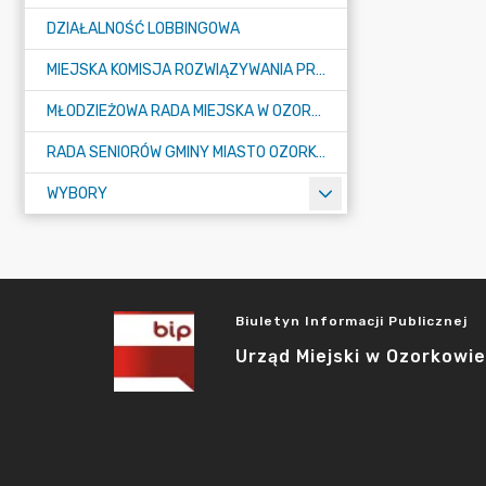
DZIAŁALNOŚĆ LOBBINGOWA
MIEJSKA KOMISJA ROZWIĄZYWANIA PROBLEMÓW ALKOHOLOWYCH
MŁODZIEŻOWA RADA MIEJSKA W OZORKOWIE
RADA SENIORÓW GMINY MIASTO OZORKÓW
WYBORY
Biuletyn Informacji Publicznej
Urząd Miejski w Ozorkowie