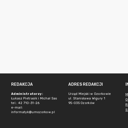
REDAKCJA
ADRES REDAKCJI
Administratorzy:
Urząd Miejski w Ozorkowie
M
Łukasz Pietrasik i Michał Sas
ul. Stanisława Wigury 1
O
tel.: 42 710-31-26
95-035 Ozorków
R
e-mail:
S
informatyk@umozorkow.pl