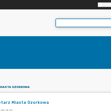
KON
MIASTA OZORKOWA
etarz Miasta Ozorkowa
-20 13:22