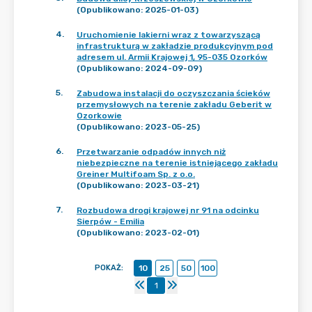
(Opublikowano: 2025-01-03)
4
.
Uruchomienie lakierni wraz z towarzyszącą
infrastrukturą w zakładzie produkcyjnym pod
adresem ul. Armii Krajowej 1, 95-035 Ozorków
(Opublikowano: 2024-09-09)
5
.
Zabudowa instalacji do oczyszczania ścieków
przemysłowych na terenie zakładu Geberit w
Ozorkowie
(Opublikowano: 2023-05-25)
6
.
Przetwarzanie odpadów innych niż
niebezpieczne na terenie istniejącego zakładu
Greiner Multifoam Sp. z o.o.
(Opublikowano: 2023-03-21)
7
.
Rozbudowa drogi krajowej nr 91 na odcinku
Sierpów - Emilia
(Opublikowano: 2023-02-01)
POKAŻ
:
10
25
50
100
1