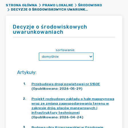
STRONA GŁÓWNA
PRAWO LOKALNE
ŚRODOWISKO
DECYZJE O ŚRODOWISKOWYCH UWARUNKOWANIACH
Decyzje o środowiskowych
uwarunkowaniach
sortowanie:
Artykuły
:
1
.
Przebudowa drogi powiatowej nr 5150E
(Opublikowano: 2026-05-29)
2
.
Projekt rozbudowy zakładu o halę magazynową
wraz ze zmianą zagospodarowania terenu w
zakresie dróg, placów manewrowych i
infrastruktury technicznej
(Opublikowano: 2026-04-24)
3
.
Budowa ulicy Krzeszewskiej w Ozorkowie