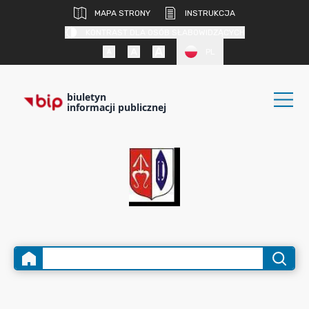
MAPA STRONY
INSTRUKCJA
KONTRAST DLA OSÓB SŁABOWIDZĄCYCH
PL
biuletyn
informacji publicznej