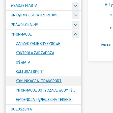
Arty
WŁADZE MIASTA
URZĄD MIEJSKI W OZORKOWIE
1
.
PRAWO LOKALNE
2
.
INFORMACJE
ZARZĄDZANIE KRYZYSOWE
POKAŻ
:
KONTROLA ZARZĄDCZA
OŚWIATA
KULTURA I SPORT
KOMUNIKACJA I TRANSPORT
INFORMACJE DOTYCZĄCE WODY I ŚCIEKÓW
EWIDENCJA KĄPIELISK NA TERENIE GMINY MIASTO OZORKÓW
OGŁOSZENIA