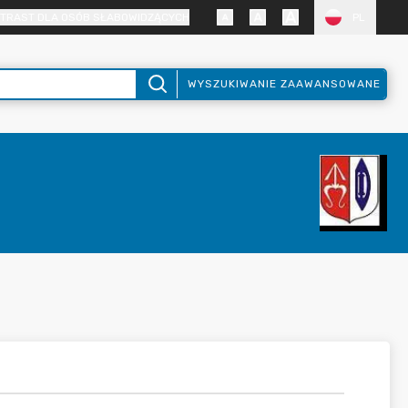
TRAST DLA OSÓB SŁABOWIDZĄCYCH
PL
WYSZUKIWANIE ZAAWANSOWANE